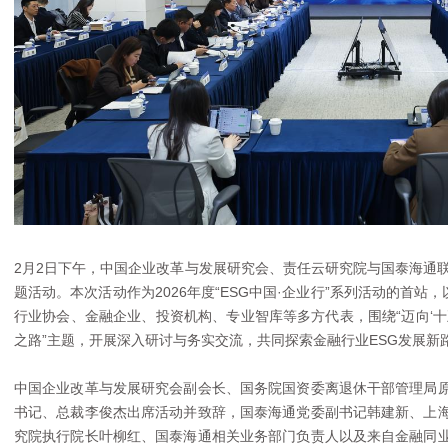
2月2日下午，中国企业改革与发展研究会、责任云研究院与国泰海通联合
题活动。本次活动作为2026年度“ESG中国·企业行”系列活动的首站
行业协会、金融企业、投资机构、专业智库等多方代表，围绕“迈向‘十
之路”主题，开展深入研讨与务实交流，共同探索金融行业ESG发展新
中国企业改革与发展研究会副会长、国务院国资委离退休干部管理局
书记、总裁李俊杰出席活动并致辞，国泰海通党委副书记韩建新、上
究院执行院长叶柳红、国泰海通相关业务部门负责人以及来自金融同