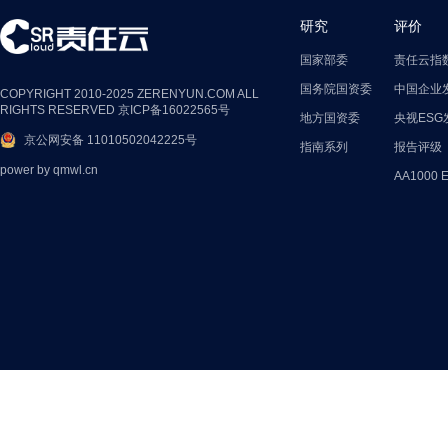
研究
评价
国家部委
责任云指
国务院国资委
中国企业
COPYRIGHT 2010-2025 ZERENYUN.COM ALL
RIGHTS RESERVED
京ICP备16022565号
地方国资委
央视ESG
京公网安备 11010502042225号
指南系列
报告评级
power by
qmwl.cn
AA1000